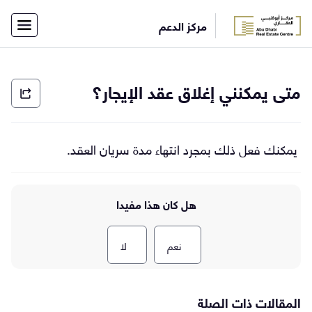
×
مركز الدعم
أفراد
شركات
الاتصال
الرئيسية
متى يمكنني إغلاق عقد الإيجار؟
بفريق
الدعم
English
يمكنك فعل ذلك بمجرد انتهاء مدة سريان العقد.
تسجيل
الدخول
هل كان هذا مفيدا
نعم
لا
المقالات ذات الصلة