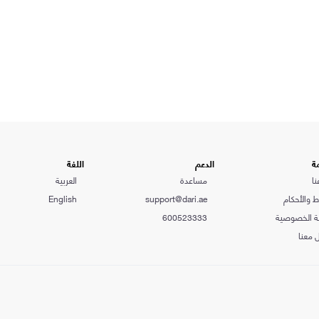
ة
الدعم
اللغة
نا
مساعدة
العربية
 والأحكام
support@dari.ae
English
 الخصوصية
600523333
 معنا