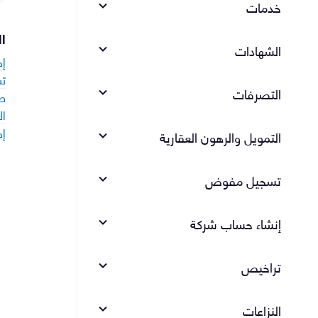
خدمات
ا
الشهادات
إص
تس
التصرفات
طل
ال
إص
التمويل والرهون العقارية
تسجيل مفوض
إنشاء حساب شركة
تراخيص
النزاعات