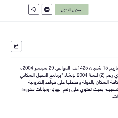
تسجيل الدخول
تأسست الهيئة الاتحادية للهوية والجنسية والجمارك وأمن المنافذ بتاريخ 15 شعبان 1425هــ، الموافق 29 سبتمبر 2004م
"، بموجب المرسوم بقانون اتحادي رقم (2) لسنة 2004 لإنشاء "برنامج السجل السكاني
فة السكان بالدولة وحفظها على قواعد إلكترونية
تسجيله بحيث تحتوي على رقم الهويّة وبيانات مقروءة
ات.