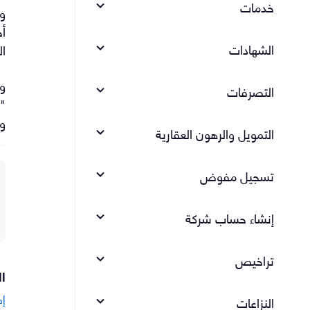
خدمات
وا
أخ
الشهادات
ال
التصرفات
"
وإ
التمويل والرهون العقارية
تسجيل مفوض
إنشاء حساب شركة
تراخيص
ا
إص
النزاعات