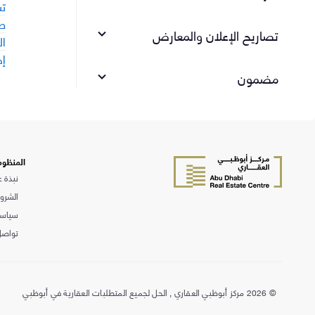
تس
طل
تصاريح الإعلان والمعارض
ال
إص
مضمون
إدارة حسابات الضمان
المنظوم
نبذة ع
الشروط
سياسة
تواصل
©
2026 مركز أبوظبي العقاري , الحل لجميع المتطلبات العقارية في أبوظبي