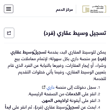
×
مركز الدعم
أفراد
شركات
الاتصال
الرئيسية
تسجيل وسيط عقاري (فرد)
بفريق
الدعم
English
يمكن للوسيط العقاري البدء بخدمة 
تسجيل 
وسيط عقاري 
(فرد)
 عبر منصة داري بكل سهولة؛ لإتمام معاملات بيع 
تسجيل
وشراء، أو إيجار العقارات، وغيرها بالنيابة عن الفرد الذي قام 
الدخول
بتعيين الوسيط العقاري
، 
وفيما يأتي خطوات التقديم 
للخدمة:
سجل دخولك إلى منصة 
داري
انقر على 
الخدمات
 من الصفحة الرئيسية.
انقر على أيقونة 
تراخيص المهن
.
ابحث عن
تسجيل 
وسيط عقاري
 (
فرد
)
، 
ثم انقر على 
ابدأ 