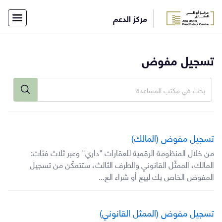
×
مركز الدعم
أفراد
شركات
الاتصال
الرئيسية
تسجيل مفوض
بفريق
الدعم
English
تسجيل
الدخول
تسجيل مفوض (المالك)
من خلال المنظومة الرقمية للعقارات "داري" وعبر ثلاث فئات:
المالك، الممثّل القانوني والطرف الثالث، ستتمكّن من تسجيل
المفوض الخاص بك لبيع أو شراء الع...
تسجيل مفوض (الممثل القانوني)