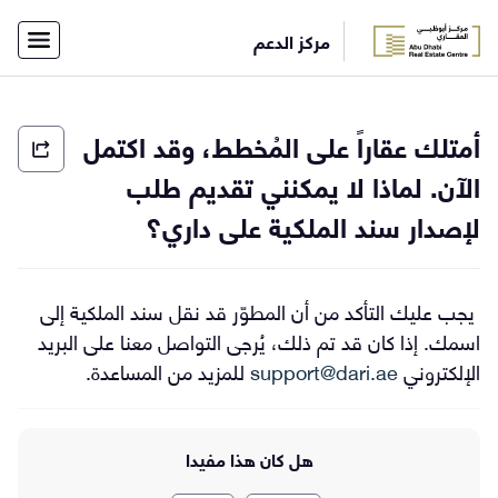
×
مركز الدعم
أفراد
شركات
الاتصال
الرئيسية
أمتلك عقاراً على المُخطط، وقد اكتمل
بفريق
الدعم
English
الآن. لماذا لا يمكنني تقديم طلب
لإصدار سند الملكية على داري؟
تسجيل
الدخول
يجب عليك التأكد من أن المطوّر قد نقل سند الملكية إلى
اسمك. إذا كان قد تم ذلك، يُرجى التواصل معنا على البريد
الإلكتروني
support@dari.ae
للمزيد من المساعدة.
هل كان هذا مفيدا